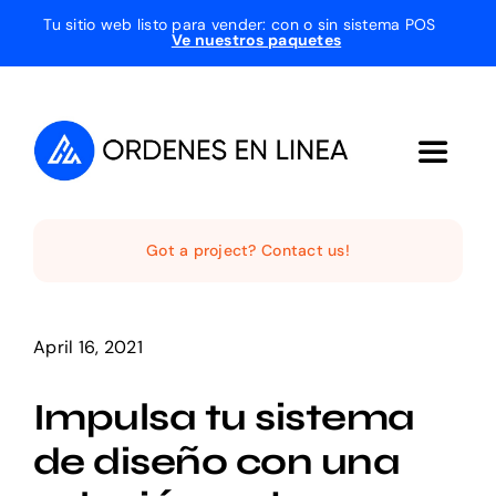
Skip
Tu sitio web listo para vender: con o sin sistema POS
V
e nuestros paquetes
to
content
Toggle
Navigat
Inicio
Got a project? Contact us!
Quienes Somos
April 16, 2021
Servicios
Impulsa tu sistema
de diseño con una
Projects