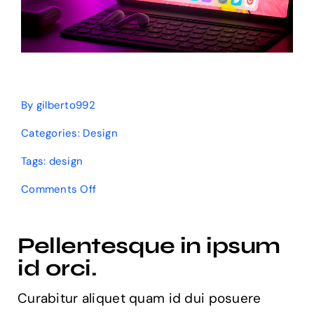
By
gilberto992
Categories:
Design
Tags:
design
on
Comments Off
Impulsa
tu
sistema
Pellentesque in ipsum
de
diseño
id orci.
con
una
Curabitur aliquet quam id dui posuere
solución