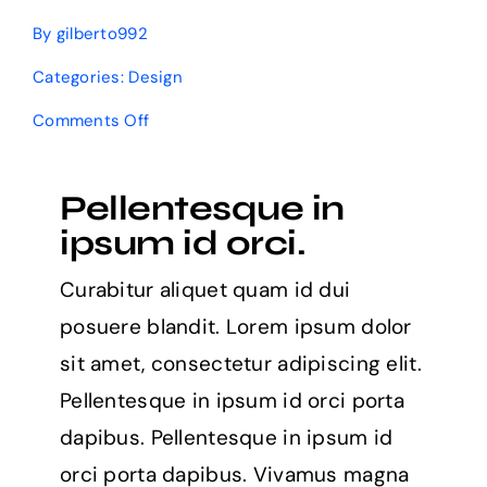
By
gilberto992
Categories:
Design
on
Comments Off
Cultivating
customer
confidence
Pellentesque in
with
UX
ipsum id orci.
Curabitur aliquet quam id dui
posuere blandit. Lorem ipsum dolor
sit amet, consectetur adipiscing elit.
Pellentesque in ipsum id orci porta
dapibus. Pellentesque in ipsum id
orci porta dapibus. Vivamus magna