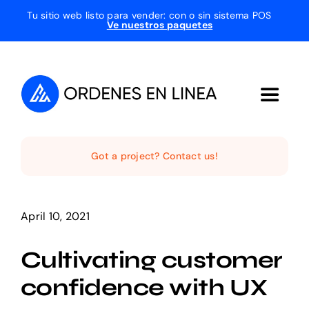
Skip
Tu sitio web listo para vender: con o sin sistema POS
V
e nuestros paquetes
to
content
Toggle
Navigat
Inicio
Got a project? Contact us!
Quienes Somos
April 10, 2021
Servicios
Cultivating customer
confidence with UX
Projects